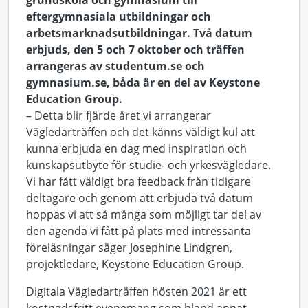
grundskola och gymnasium till
eftergymnasiala utbildningar och
arbetsmarknadsutbildningar. Två datum
erbjuds, den 5 och 7 oktober och träffen
arrangeras av studentum.se och
gymnasium.se, båda är en del av Keystone
Education Group.
– Detta blir fjärde året vi arrangerar
Vägledarträffen och det känns väldigt kul att
kunna erbjuda en dag med inspiration och
kunskapsutbyte för studie- och yrkesvägledare.
Vi har fått väldigt bra feedback från tidigare
deltagare och genom att erbjuda två datum
hoppas vi att så många som möjligt tar del av
den agenda vi fått på plats med intressanta
föreläsningar säger Josephine Lindgren,
projektledare, Keystone Education Group.
Digitala Vägledarträffen hösten 2021 är ett
kostnadsfritt evenemang som bland annat