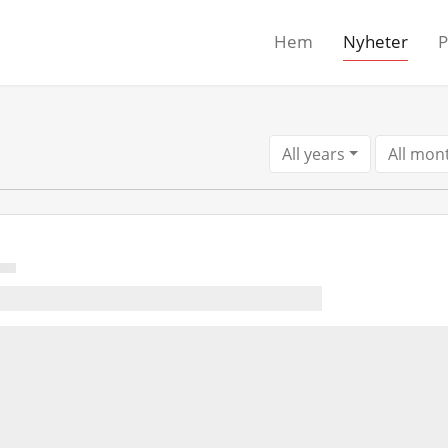
Hem
Nyheter
P
All years
All mon