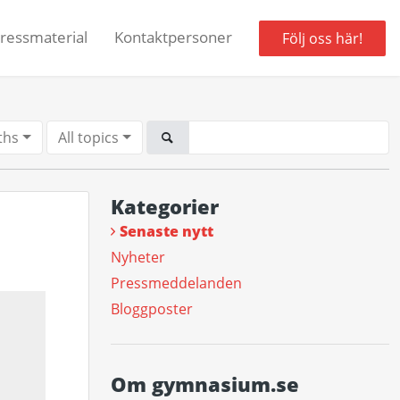
ressmaterial
Kontaktpersoner
Följ oss här!
ths
All topics
Kategorier
Senaste nytt
Nyheter
Pressmeddelanden
Bloggposter
Om gymnasium.se